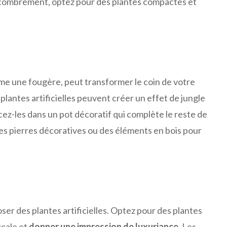
’encombrement, optez pour des plantes compactes et
e une fougère, peut transformer le coin de votre
plantes artificielles peuvent créer un effet de jungle
cez-les dans un pot décoratif qui complète le reste de
es pierres décoratives ou des éléments en bois pour
er des plantes artificielles. Optez pour des plantes
icale et
donner une impression de luxuriance
. Les