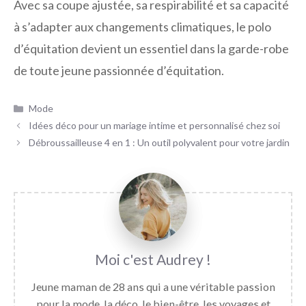
Avec sa coupe ajustée, sa respirabilité et sa capacité
à s’adapter aux changements climatiques, le polo
d’équitation devient un essentiel dans la garde-robe
de toute jeune passionnée d’équitation.
Catégories
Mode
Idées déco pour un mariage intime et personnalisé chez soi
Débroussailleuse 4 en 1 : Un outil polyvalent pour votre jardin
Audrey
Jeune maman de 28 ans qui a une véritable passion
pour la mode, la déco, le bien-être, les voyages et