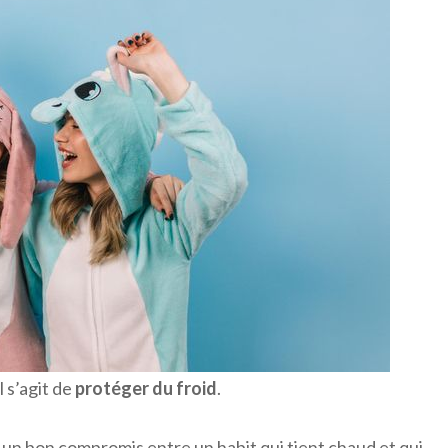
l s’agit de
protéger du froid
.
 un bon compromis entre un habit qui tient chaud et qui