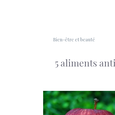
Aller
au
contenu
Bien-être et beauté
5 aliments an