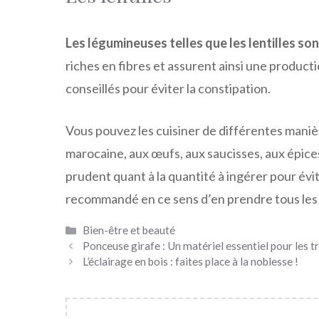
Les légumineuses telles que les lentilles so
riches en fibres et assurent ainsi une producti
conseillés pour éviter la constipation.
Vous pouvez les cuisiner de différentes manièr
marocaine, aux œufs, aux saucisses, aux épices
prudent quant à la quantité à ingérer pour évit
recommandé en ce sens d’en prendre tous les jo
Catégories
Bien-être et beauté
Ponceuse girafe : Un matériel essentiel pour les 
L’éclairage en bois : faites place à la noblesse !